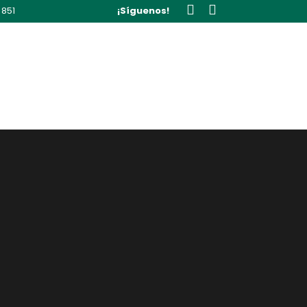
 851
¡Síguenos!