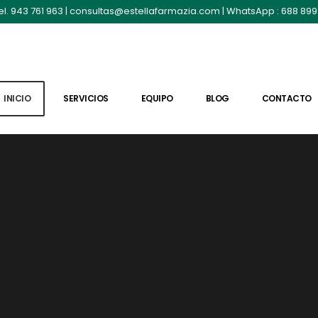
el. 943 761 963
|
consultas@estellafarmazia.com
| WhatsApp :
688 899
INICIO
SERVICIOS
EQUIPO
BLOG
CONTACTO