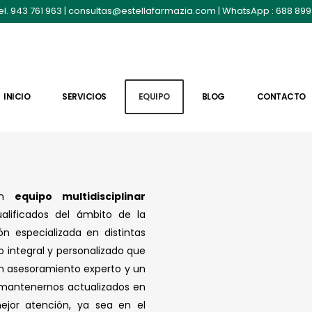
el. 943 761 963
|
consultas@estellafarmazia.com
| WhatsApp :
688 899
INICIO
SERVICIOS
EQUIPO
BLOG
CONTACTO
un
equipo multidisciplinar
alificados del ámbito de la
n especializada en distintas
io integral y personalizado que
n asesoramiento experto y un
 mantenernos actualizados en
ejor atención, ya sea en el