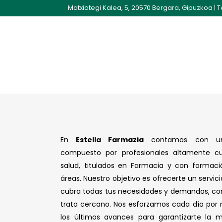
Matxiategi Kalea, 5, 20570 Bergara, Gipuzkoa
|
T
En
Estella Farmazia
contamos con 
compuesto por profesionales altamente cu
salud, titulados en Farmacia y con formació
áreas. Nuestro objetivo es ofrecerte un servic
cubra todas tus necesidades y demandas, co
trato cercano. Nos esforzamos cada día por
los últimos avances para garantizarte la m