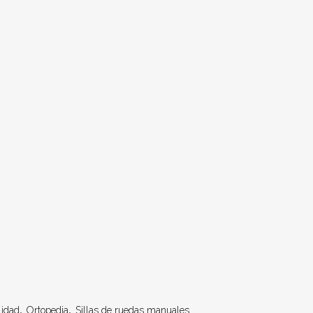
lidad
,
Ortopedia
,
Sillas de ruedas manuales