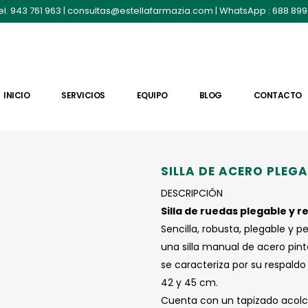
el. 943 761 963
|
consultas@estellafarmazia.com
| WhatsApp :
688 899
INICIO
SERVICIOS
EQUIPO
BLOG
CONTACTO
SILLA DE ACERO PLEGA
DESCRIPCIÓN
Silla de ruedas plegable y r
Sencilla, robusta, plegable y p
una silla manual de acero pint
se caracteriza por su respaldo
42 y 45 cm.
Cuenta con un tapizado acolch